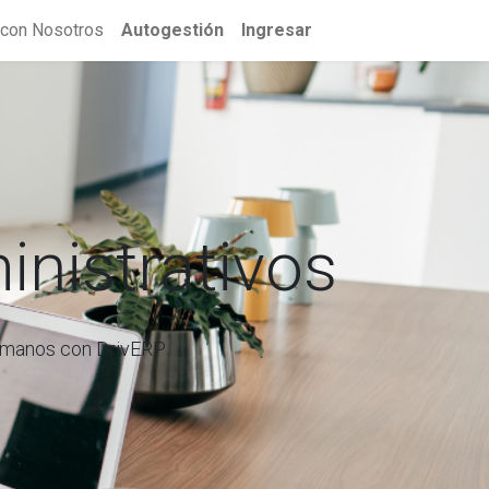
 con Nosotros
Autogestión
Ingresar
inistrativos
humanos con DrivERP